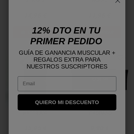
STRAPS
GRIPAD
14,95 €
11,95 €
12% DTO EN TU
COMPRAR
COMPRAR
PRIMER PEDIDO
GUÍA DE GANANCIA MUSCULAR +
NUEVO
favorite_border
favorite_border
REGALOS EXTRA PARA
NUESTROS SUSCRIPTORES
Email
QUIERO MI DESCUENTO
WATERJUG
HEADBAND
15,95 €
9,90 €