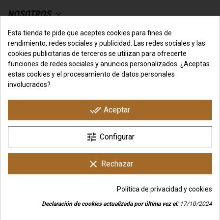
NOSOTROS
Esta tienda te pide que aceptes cookies para fines de
SU CUENTA
rendimiento, redes sociales y publicidad. Las redes sociales y las
cookies publicitarias de terceros se utilizan para ofrecerte
funciones de redes sociales y anuncios personalizados. ¿Aceptas
CONTACTO CON NOSOTROS
estas cookies y el procesamiento de datos personales
involucrados?
done_all
Aceptar
tune
Configurar
Copyright © IO.Genix Nutrition - Tienda Online Desarrollada
por
3COM Marketing
clear
Rechazar
Política de privacidad y cookies
Declaración de cookies actualizada por última vez el:
17/10/2024
group_work
Consentimiento de cookies