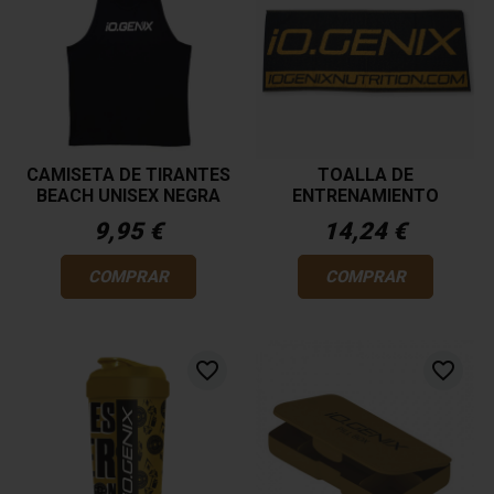
CAMISETA DE TIRANTES
TOALLA DE
BEACH UNISEX NEGRA
ENTRENAMIENTO
9,95 €
14,24 €
COMPRAR
COMPRAR
favorite_border
favorite_border