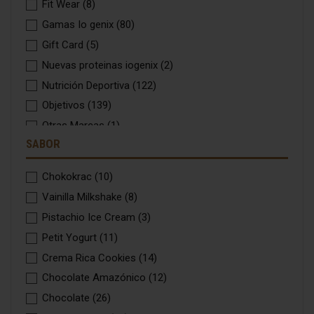
Fit Wear
(8)
Gamas Io genix
(80)
Gift Card
(5)
Nuevas proteinas iogenix
(2)
Nutrición Deportiva
(122)
Objetivos
(139)
Otras Marcas
(1)
SABOR
Oxigenum
(1)
Packs
(12)
Chokokrac
(10)
Packs promo
(4)
Vainilla Milkshake
(8)
Regalos
(1)
Pistachio Ice Cream
(3)
Seminarios
(7)
Petit Yogurt
(11)
Top Ventas
(56)
Crema Rica Cookies
(14)
Top Ventas Selección
(21)
Chocolate Amazónico
(12)
Verano
(39)
Chocolate
(26)