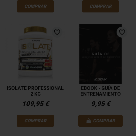
COMPRAR
COMPRAR
favorite_border
favorite_border
ISOLATE PROFESSIONAL
EBOOK - GUÍA DE
2 KG
ENTRENAMIENTO
109,95 €
9,95 €
COMPRAR
COMPRAR