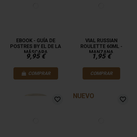
EBOOK - GUÍA DE
VIAL RUSSIAN
POSTRES BY EL DE LA
ROULETTE 60ML -
MÁSCARA
MANZANA
9,95 €
1,95 €
COMPRAR
COMPRAR
NUEVO
favorite_border
favorite_border