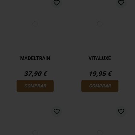
favorite_border
favorite_border
MADELTRAIN
VITALUXE
37,90 €
19,95 €
COMPRAR
COMPRAR
favorite_border
favorite_border