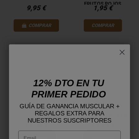
FRUTOS ROJOS
9,95 €
1,95 €
COMPRAR
COMPRAR
favorite_border
favorite_border
12% DTO EN TU
PRIMER PEDIDO
GUÍA DE GANANCIA MUSCULAR +
TRIBULUS
PROTEIN MASS
REGALOS EXTRA PARA
PROFESSIONAL 4 KG
NUESTROS SUSCRIPTORES
19,95 €
55,95 €
Email
COMPRAR
COMPRAR