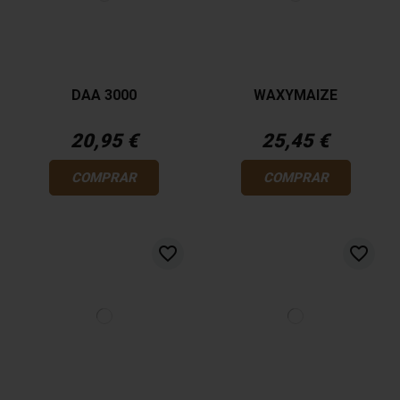
DAA 3000
WAXYMAIZE
20,95 €
25,45 €
COMPRAR
COMPRAR
favorite_border
favorite_border