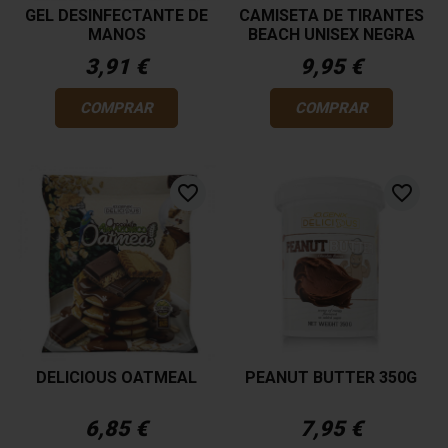
GEL DESINFECTANTE DE
CAMISETA DE TIRANTES
MANOS
BEACH UNISEX NEGRA
3,91 €
9,95 €
COMPRAR
COMPRAR
favorite_border
favorite_border
DELICIOUS OATMEAL
PEANUT BUTTER 350G
6,85 €
7,95 €