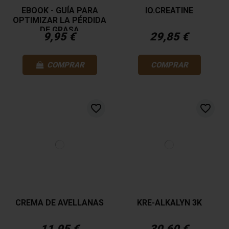
EBOOK - GUÍA PARA
IO.CREATINE
OPTIMIZAR LA PÉRDIDA
DE GRASA
9,95 €
29,85 €
COMPRAR
COMPRAR
favorite_border
favorite_border
CREMA DE AVELLANAS
KRE-ALKALYN 3K
11,95 €
30,60 €