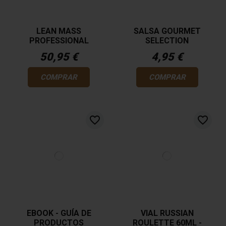
LEAN MASS
SALSA GOURMET
PROFESSIONAL
SELECTION
50,95 €
4,95 €
COMPRAR
COMPRAR
favorite_border
favorite_border
EBOOK - GUÍA DE
VIAL RUSSIAN
PRODUCTOS
ROULETTE 60ML -