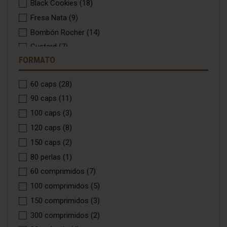
Black Cookies
(18)
Fresa Nata
(9)
Bombón Rocher
(14)
Custard
(7)
FORMATO
Cookies & Cream
(9)
Peanut Butter & Cookies
(4)
60 caps
(28)
Frapuccino
(3)
90 caps
(11)
Mango Pineapple
(2)
100 caps
(3)
Choco Milk Bar
(8)
120 caps
(8)
Happy Cream
(5)
150 caps
(2)
Red Velvet
(1)
80 perlas
(1)
Stracciatella
(7)
60 comprimidos
(7)
Vainilla Coconut Cake
(3)
100 comprimidos
(5)
White Choco Rings
(16)
150 comprimidos
(3)
Black cookies & White Choco
(10)
300 comprimidos
(2)
Choco Milk Crunchy Bar
(2)