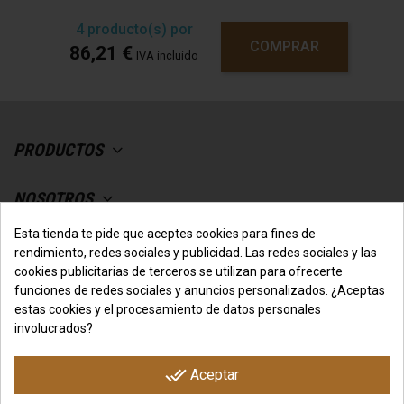
un lugar fresco y seco.
Lote / Consumir
preferentemente antes del fin de
: ver envase.
4
producto(s) por
COMPRAR
86,21 €
IVA incluido
*Imagen representativa del sabor
Información nutricional
Información
Por 100 g
por 30 g
PRODUCTOS
nutricional
Energía
1605 kJ /
481 kJ/
NOSOTROS
384 kcal
115 kcal
Grasas
4,9 g
1,47 g
Esta tienda te pide que aceptes cookies para fines de
SU CUENTA
rendimiento, redes sociales y publicidad. Las redes sociales y las
De las cuales
2,8 g
0,84 g
cookies publicitarias de terceros se utilizan para ofrecerte
saturadas
funciones de redes sociales y anuncios personalizados. ¿Aceptas
CONTACTO CON NOSOTROS
estas cookies y el procesamiento de datos personales
Hidratos de
9,9 g
2,97 g
involucrados?
Carbono
De los cuales
6,3 g
1,89 g
done_all
Aceptar
azúcares