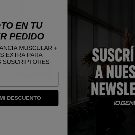
TO EN TU
R PEDIDO
BERBERINE COMPLEX
CARBÓN ACTIVO
ANCIA MUSCULAR +
S EXTRA PARA
28,66 €
11,95 €
 SUSCRIPTORES
COMPRAR
COMPRAR
 MI DESCUENTO
SU CUENTA