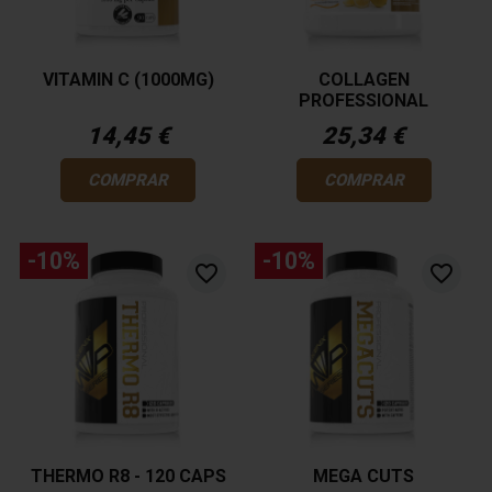
VITAMIN C (1000MG)
COLLAGEN
PROFESSIONAL
14,45 €
25,34 €
COMPRAR
COMPRAR
-10%
-10%
favorite_border
favorite_border
THERMO R8 - 120 CAPS
MEGA CUTS