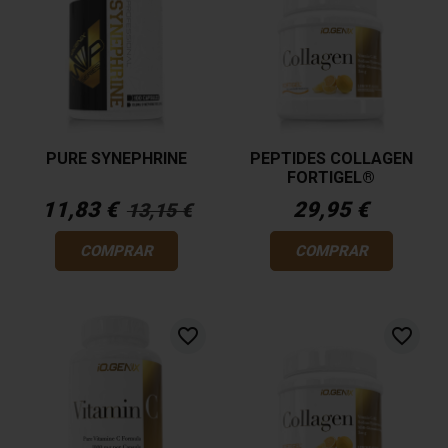
PURE SYNEPHRINE
PEPTIDES COLLAGEN
FORTIGEL®
11,83 €
29,95 €
13,15 €
COMPRAR
COMPRAR
favorite_border
favorite_border