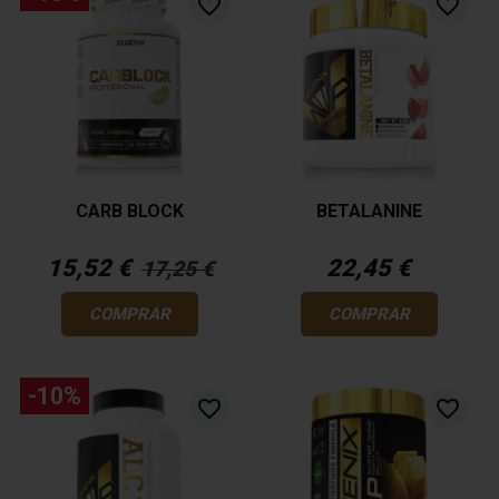
favorite_border
favorite_border
CARB BLOCK
BETALANINE
15,52 €
22,45 €
17,25 €
COMPRAR
COMPRAR
-10%
favorite_border
favorite_border