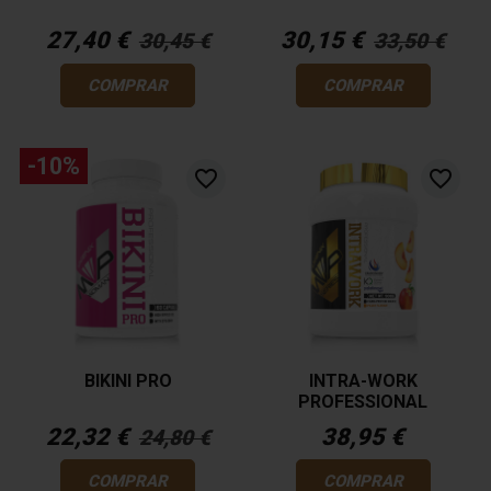
27,40 €
30,15 €
30,45 €
33,50 €
COMPRAR
COMPRAR
-10%
favorite_border
favorite_border
BIKINI PRO
INTRA-WORK
PROFESSIONAL
22,32 €
38,95 €
24,80 €
COMPRAR
COMPRAR