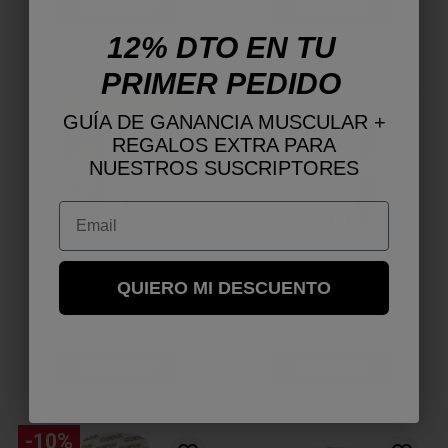
COMPRAR
COMPRAR
12% DTO EN TU
PRIMER PEDIDO
favorite_border
favorite_border
GUÍA DE GANANCIA MUSCULAR +
REGALOS EXTRA PARA
NUESTROS SUSCRIPTORES
Email
PURE TYROSINE
MELATONIN
QUIERO MI DESCUENTO
15,95 €
10,95 €
COMPRAR
COMPRAR
-10%