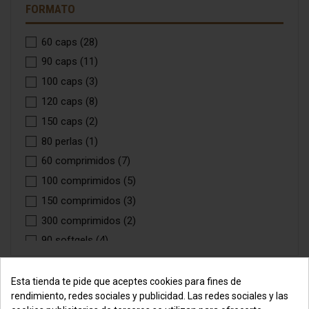
FORMATO
Cookies & Cream
(8)
Peanut Butter & Cookies
(4)
60 caps
(28)
Frapuccino
(3)
90 caps
(11)
Mango Pineapple
(2)
100 caps
(3)
Choco Milk Bar
(8)
120 caps
(8)
Happy Cream
(4)
150 caps
(2)
Red Velvet
(1)
80 perlas
(1)
Stracciatella
(7)
60 comprimidos
(7)
Vainilla Coconut Cake
(3)
100 comprimidos
(5)
White Choco Rings
(14)
150 comprimidos
(3)
Black cookies & White Choco
(8)
300 comprimidos
(2)
Choco Milk Crunchy Bar
(2)
90 softgels
(4)
Milky Choc Boom
(3)
100 softgels
(1)
Jumanjix
(3)
120 softgels
(1)
Esta tienda te pide que aceptes cookies para fines de
Cookie Dough
(2)
rendimiento, redes sociales y publicidad. Las redes sociales y las
200 softgels
(1)