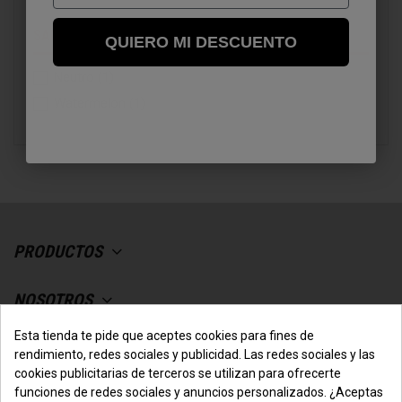
SABOR
QUIERO MI DESCUENTO
Neutro
(1)
Watermelon
(1)
PRODUCTOS
NOSOTROS
Esta tienda te pide que aceptes cookies para fines de
SU CUENTA
rendimiento, redes sociales y publicidad. Las redes sociales y las
cookies publicitarias de terceros se utilizan para ofrecerte
funciones de redes sociales y anuncios personalizados. ¿Aceptas
CONTACTO CON NOSOTROS