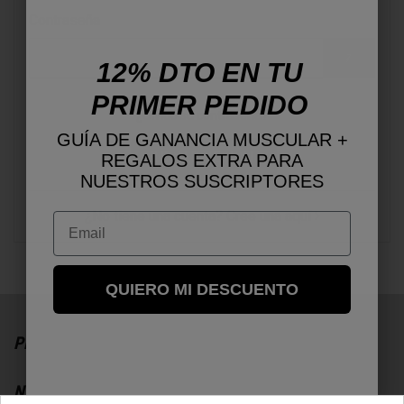
Contraseña
12% DTO EN TU
PRIMER PEDIDO
¿Olvidó su contraseña?
GUÍA DE GANANCIA MUSCULAR +
INICIAR SESIÓN
REGALOS EXTRA PARA
NUESTROS SUSCRIPTORES
¿No tiene una cuenta? Cree una aquí
Email
QUIERO MI DESCUENTO
PRODUCTOS
NOSOTROS