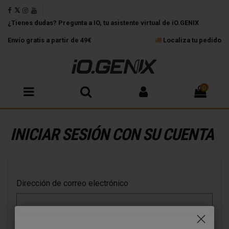
¿Tienes dudas? Pregunta a IO, tu asistente virtual de iO.GENIX
Envío gratis a partir de 49€
Localiza tu pedido
0
INICIAR SESIÓN CON SU CUENTA
Dirección de correo electrónico