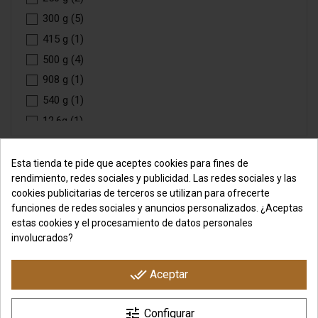
Cranberry
(1)
300 g
(5)
Orange
(1)
415 g
(1)
500 g
(4)
908 g
(1)
540 g
(1)
12,6g
(1)
Esta tienda te pide que aceptes cookies para fines de
rendimiento, redes sociales y publicidad. Las redes sociales y las
cookies publicitarias de terceros se utilizan para ofrecerte
funciones de redes sociales y anuncios personalizados. ¿Aceptas
PRODUCTOS
estas cookies y el procesamiento de datos personales
involucrados?
NOSOTROS
done_all
Aceptar
SU CUENTA
tune
Configurar