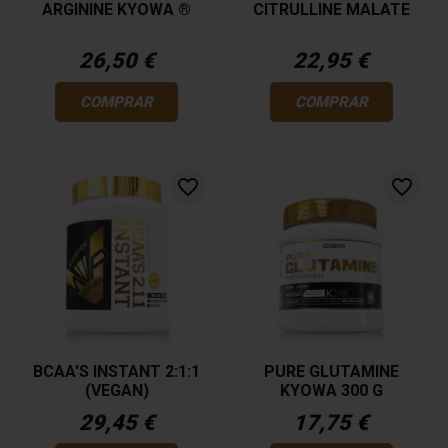
ARGININE KYOWA ®
CITRULLINE MALATE
26,50 €
22,95 €
COMPRAR
COMPRAR
favorite_border
favorite_border
BCAA'S INSTANT 2:1:1
PURE GLUTAMINE
(VEGAN)
KYOWA 300 G
29,45 €
17,75 €