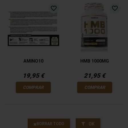
favorite_border
favorite_border
AMINO10
HMB 1000MG
19,95 €
21,95 €
COMPRAR
COMPRAR
OK
BORRAR TODO