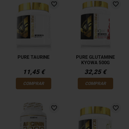
favorite_border
favorite_border
PURE TAURINE
PURE GLUTAMINE
KYOWA 500G
11,45 €
32,25 €
COMPRAR
COMPRAR
favorite_border
favorite_border