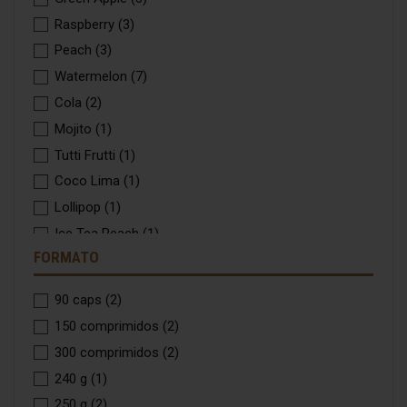
Raspberry
(3)
Peach
(3)
Watermelon
(7)
Cola
(2)
Mojito
(1)
Tutti Frutti
(1)
Coco Lima
(1)
Lollipop
(1)
Ice Tea Peach
(1)
FORMATO
Mango Loco
(2)
Citric Lemonade
(1)
90 caps
(2)
Banana & Pineapple
(1)
150 comprimidos
(2)
Strawberry Mojito
(1)
300 comprimidos
(2)
Watermelon Mojito
(1)
240 g
(1)
Lima Limon
(1)
250 g
(2)