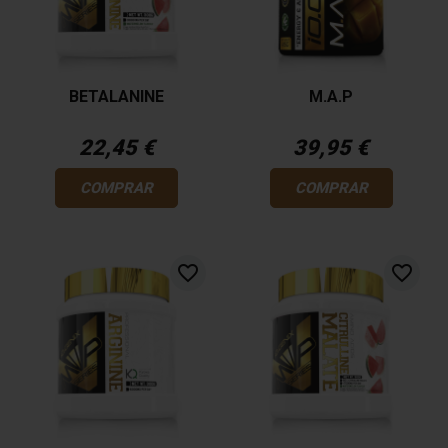
BETALANINE
M.A.P
22,45 €
39,95 €
COMPRAR
COMPRAR
favorite_border
favorite_border