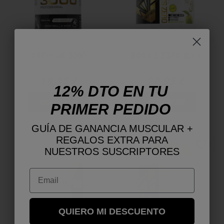
ARGININE 3000
BCAA'S Z3RO 8:1:1
19,35 €
20,95 €
12% DTO EN TU
COMPRAR
COMPRAR
PRIMER PEDIDO
GUÍA DE GANANCIA MUSCULAR +
REGALOS EXTRA PARA
favorite_border
favorite_border
NUESTROS SUSCRIPTORES
Email
QUIERO MI DESCUENTO