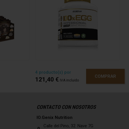
6,3 g
5 g
5 g
1,5 g
2 g
15 g
10,3 g
0,42 g
4
producto(s) por
COMPRAR
121,40 €
IVA incluido
CONTACTO CON NOSOTROS
IO.Genix Nutrition
Calle del Pino, 32. Nave 7G