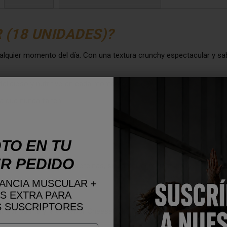
 (18 UNIDADES)?
ualquier momento del día. Con una textura crunchy espectacular y s
 delicioso y nutritivo en cada momento!
ra que nunca falten
TO EN TU
R PEDIDO
s es su contenido en proteínas, siendo el ingrediente principal de es
ANCIA MUSCULAR +
S EXTRA PARA
 SUSCRIPTORES
r por barrita y la de sabor CheeseCake Blackcurrant contiene 1,2 g.