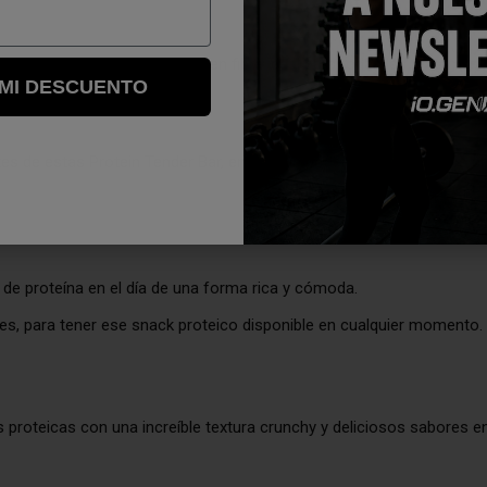
 clasifica en un alimento alto en fibra ideal para todas las personas
 MI DESCUENTO
tes de estas Protein Tender Bar, en las que podemos destacar los chi
de proteína en el día de una forma rica y cómoda.
rtes, para tener ese snack proteico disponible en cualquier momento.
 proteicas con una increíble textura crunchy y deliciosos sabores e