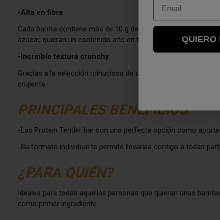
Email
-Alta en fibra
Cada barrita contiene más de 10 g de fibra, una cantidad que la
QUIERO
azúcar, quieran un contenido alto en fibra para sus barritas.
-Increíble textura crunchy
Gracias a la selección minuciosa de cada uno de los ingredien
crujiente.
PRINCIPALES BENEFICIOS
-Las Protein Tender bar son una perfecta opción como aporte 
-Su formato individual te permite llevarlas contigo a todas pa
¿PARA QUIÉN?
Ideales para todas aquellas personas que quieran unas barritas
como primer ingrediente.