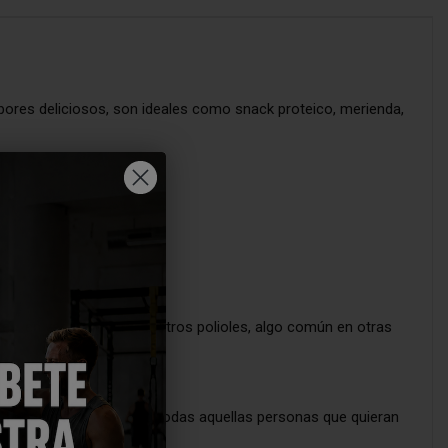
abores deliciosos, son ideales como snack proteico, merienda,
tas, en vez de maltitol u otros polioles, algo común en otras
 Cantidades ideales para todas aquellas personas que quieran