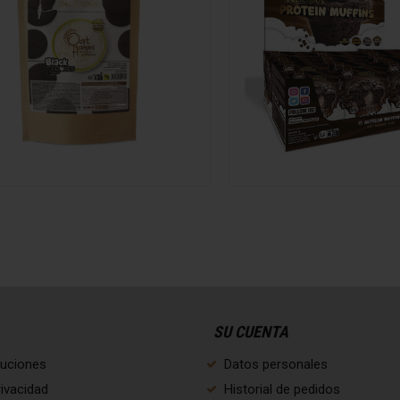
15 g
12 g
11,9 g
3,5 g
4,8 g
35, 8 g
24,5 g
1 g
SU CUENTA
luciones
Datos personales
rivacidad
Historial de pedidos