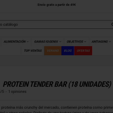
Envío gratis a partir de 49€
ALIMENTACIÓN
GAMAS IO.GENIX
OBJETIVOS
ANTIAGING
TOP VENTAS
VERANO
BLOG
OFERTAS
PROTEIN TENDER BAR (18 UNIDADES)
5
/
5
-
1
opiniones
e proteína más crunchy del mercado, contienen proteína como primer
tol u otros polioles. Disfruta de una textura única y de unos sabores i