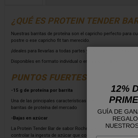
¿QUÉ ES PROTEIN TENDER BAR
Nuestras barritas de proteína son el capricho perfecto para c
postre o ese capricho fit tan merecido.
¡Ideales para llevarlas a todas partes y disfrutar de un bocado
Disponibles en formato individual o en cajas de 18 barritas, pa
PUNTOS FUERTES
12% D
-15 g de proteína por barrita
PRIME
Una de las principales características premium de estas barrita
barritas de proteína del mercado
GUÍA DE GAN
REGALO
-Bajas en azúcar
NUESTROS
La Protein Tender Bar de sabor Rocher contiene 1,5 g de azúca
controlar la ingesta de azúcar que consumen en su día a día.