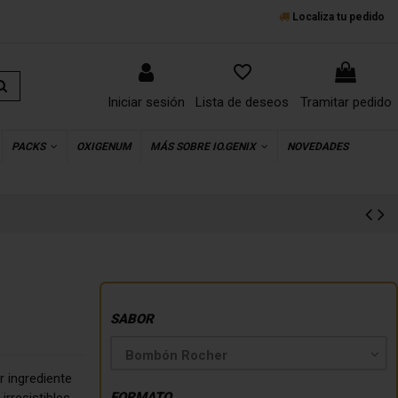
Localiza tu pedido
favorite_border
Iniciar sesión
Lista de deseos
Tramitar pedido
PACKS
OXIGENUM
MÁS SOBRE IO.GENIX
NOVEDADES
SABOR
 ingrediente
FORMATO
rresistibles.