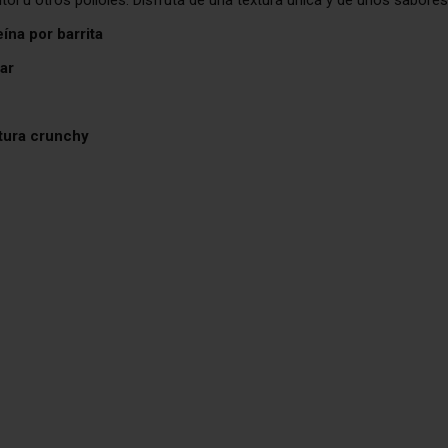
ína por barrita
ar
xtura crunchy