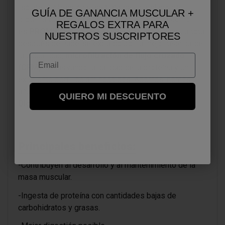
Isolate Professional, se trata de un aislado de
GUÍA DE GANANCIA MUSCULAR +
proteína que utiliza una materia prima única como
REGALOS EXTRA PARA
es
PROMIKO ®
por su cantidad de proteína pura total
NUESTROS SUSCRIPTORES
después de haberse extraído por la mejor técnica de
la actualidad,
microfiltración de flujo cruzado
Email
(CFM)
preservando la calidad de la proteína y un
excelente perfil de aminoácidos. Además, hemos
añadido el complejo de enzimas digestivas
QUIERO MI DESCUENTO
Digezime®
y
vitamina B6
Principales beneficios:
-Contribuyen al desarrollo y al mantenimiento de la
masa muscular.
-Ingesta de proteína con cantidades bajas de
carbohidratos y grasas.