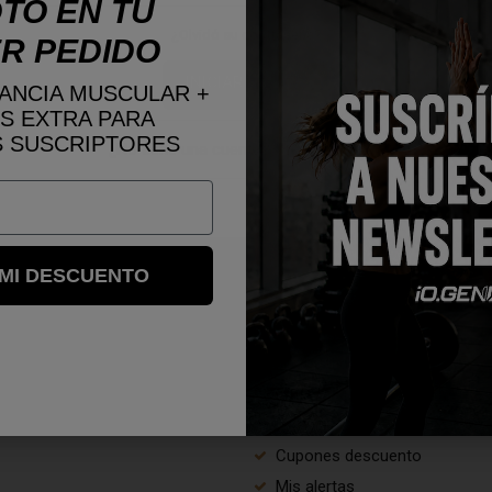
TO EN TU
¿Olvidó su contraseña?
R PEDIDO
INICIAR SESIÓN
ANCIA MUSCULAR +
S EXTRA PARA
 SUSCRIPTORES
¿No tiene una cuenta? Cree una aquí
 MI DESCUENTO
SU CUENTA
luciones
Datos personales
rivacidad
Historial de pedidos
 Generales
Facturas por abono
es Sorteo
Direcciones
Cupones descuento
Mis alertas