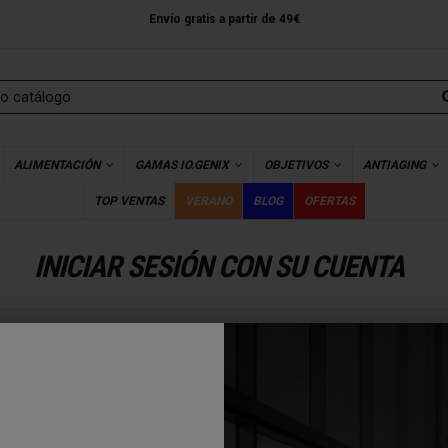
Envío gratis a partir de 49€
ALIMENTACIÓN
GAMAS IO.GENIX
OBJETIVOS
ANTIAGING
TOP VENTAS
VERANO
BLOG
OFERTAS
INICIAR SESIÓN CON SU CUENTA