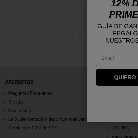
12% D
PRIME
GUÍA DE GAN
REGALO
NUESTROS
Email
QUIERO
PRODUCTOS
NOSOTROS
Preguntas Frecuentes
Envío y devo
Ofertas
Política de P
Novedades
Condiciones
La Suplementación deportiva más vendida!
Bases Legal
Certificado GMP de SGS
iO.GENIX
Pago seguro