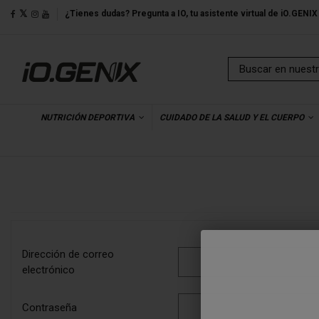
¿Tienes dudas? Pregunta a IO, tu asistente virtual de iO.GENIX
NUTRICIÓN DEPORTIVA
CUIDADO DE LA SALUD Y EL CUERPO
Dirección de correo
electrónico
Contraseña