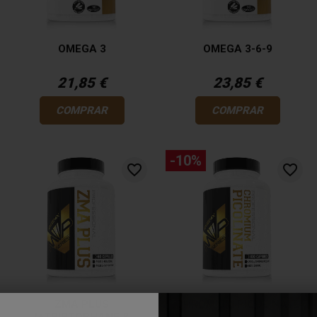
OMEGA 3
OMEGA 3-6-9
21,85 €
23,85 €
COMPRAR
COMPRAR
-10%
favorite_border
favorite_border
ZMA PLUS
CHROMIUM PICOLINATE