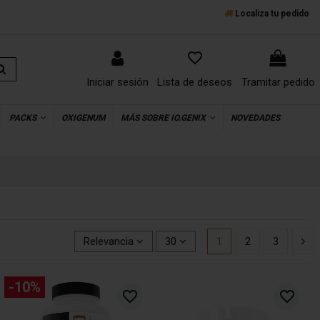
Localiza tu pedido
favorite_border
Iniciar sesión
Lista de deseos
Tramitar pedido
PACKS
OXIGENUM
MÁS SOBRE IO.GENIX
NOVEDADES
Relevancia
30
1
2
3
-10%
favorite_border
favorite_border