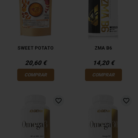
SWEET POTATO
ZMA B6
20,60 €
14,20 €
COMPRAR
COMPRAR
favorite_border
favorite_border