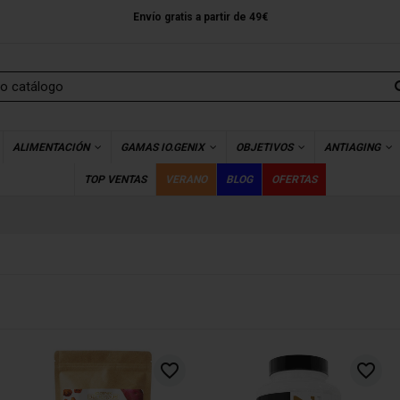
Envío gratis a partir de 49€
ALIMENTACIÓN
GAMAS IO.GENIX
OBJETIVOS
ANTIAGING
TOP VENTAS
VERANO
BLOG
OFERTAS
favorite_border
favorite_border