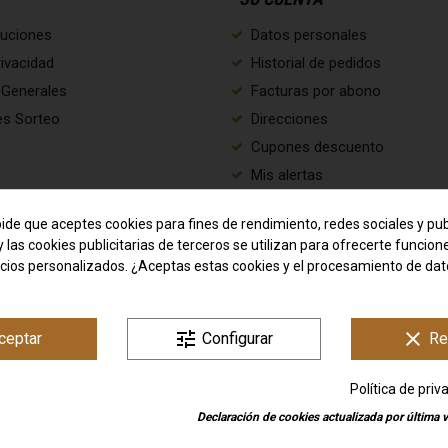
luciones
Datos personales
rivacidad
Historial de pedidos
 Generales
Facturas por abono
es Sorteo
Direcciones
Cupones descuento
Mis alertas
Cookies
pide que aceptes cookies para fines de rendimiento, redes sociales y pub
y las cookies publicitarias de terceros se utilizan para ofrecerte funcio
n nosotros
ncios personalizados. ¿Aceptas estas cookies y el procesamiento de da
o
tune
clear
ceptar
Configurar
Re
Política de priv
OM Marketing
Declaración de cookies actualizada por última v