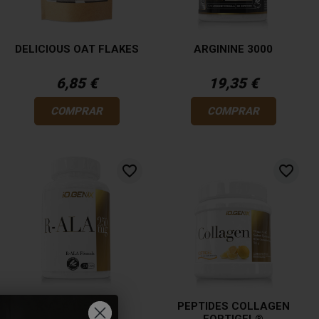
DELICIOUS OAT FLAKES
ARGININE 3000
6,85 €
19,35 €
COMPRAR
COMPRAR
favorite_border
favorite_border
R-ALA (250MG)
PEPTIDES COLLAGEN