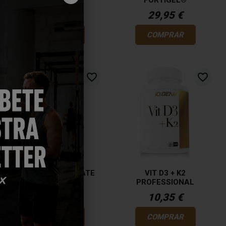
FORTIGEL®
16,75 €
29,95 €
COMPRAR
COMPRAR
favorite_border
favorite_border
MAGNESIUM CITRATE
VIT D3 + K2
PROFESSIONAL
11,75 €
10,35 €
COMPRAR
COMPRAR