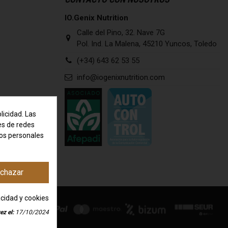
IO.Genix Nutrition
Calle del Pino, 32. Nave 7G
Pol. Ind. La Malena, 45210 Yuncos, Toledo
(+34) 643 62 53 55
info@iogenixnutrition.com
licidad. Las
nes de redes
tos personales
chazar
acidad y cookies
ez el:
17/10/2024