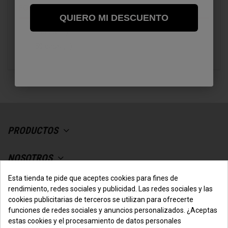
FORMATO
QUIERO MI DESCUENTO
60 caps
(1)
150 caps
(1)
PRODUCTOS
NOSOTROS
Esta tienda te pide que aceptes cookies para fines de
SU CUENTA
rendimiento, redes sociales y publicidad. Las redes sociales y las
cookies publicitarias de terceros se utilizan para ofrecerte
funciones de redes sociales y anuncios personalizados. ¿Aceptas
CONTACTO CON NOSOTROS
estas cookies y el procesamiento de datos personales