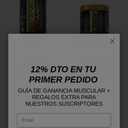
KSM66
GH NIGHT RECOVERY
17,95 €
30,95 €
12% DTO EN TU
COMPRAR
COMPRAR
PRIMER PEDIDO
GUÍA DE GANANCIA MUSCULAR +
REGALOS EXTRA PARA
NUESTROS SUSCRIPTORES
OK
BORRAR TODO
Email