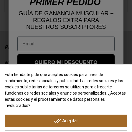
PRIMER PEDIDO
GUÍA DE GANANCIA MUSCULAR +
REGALOS EXTRA PARA
NUESTROS SUSCRIPTORES
Email
PRODUCTOS
QUIERO MI DESCUENTO
NOSOTROS
Esta tienda te pide que aceptes cookies para fines de
SU CUENTA
rendimiento, redes sociales y publicidad. Las redes sociales y las
cookies publicitarias de terceros se utilizan para ofrecerte
funciones de redes sociales y anuncios personalizados. ¿Aceptas
CONTACTO CON NOSOTROS
estas cookies y el procesamiento de datos personales
involucrados?
done_all
Aceptar