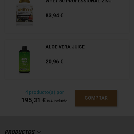
WHEY 80 PROFESSIONAL 2 KG
alcance de los niños más pequeños. Conservar
Opinión verificada
bien cerrado en un lugar fresco y seco.
83,94 €
La creatina mejora el rendimiento físico en series
sucesivas de ejercicios breves de alta
intensidad, este beneficio se obtiene con la
ingesta diaria de 3 g de creatina.
ALOE VERA JUICE
*Imagen representativa del sabor
20,96 €
Información nutricional
Composición
Por 3g
4
producto(s) por
Creapure ®
3000 mg
COMPRAR
195,31 €
IVA incluido
PRODUCTOS