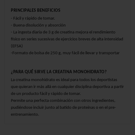
PRINCIPALES BENEFICIOS
- Fácil y rápido de tomar.
- Buena disolución y absorción
- La ingesta diaria de 3 g de creatina mejora el rendimiento 
físico en series sucesivas de ejercicios breves de alta intensidad 
(EFSA)
-Formato de bolsa de 250 g, muy fácil de llevar y transportar
¿PARA QUÉ SIRVE LA CREATINA MONOHIDRATO?
La creatina monohidrato es ideal para todos los deportistas 
que quieran ir más allá en cualquier disciplina deportiva a partir 
de un producto fácil y rápido de tomar.
Permite una perfecta combinación con otros ingredientes, 
pudiéndose incluir junto al batido de proteínas o en el pre-
entrenamiento.
SABORES - Neutro, FORMATOS - 250 g
4.3
En stock
¡Sé el primero en hacer una consulta sobre este
192 Artículos
/
5
producto!
Ingredientes
ean13
8435569325271