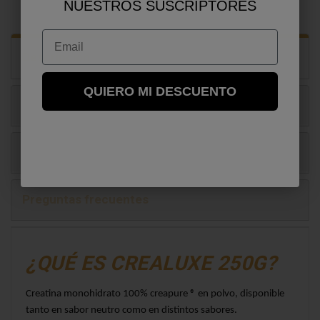
NUESTROS SUSCRIPTORES
Email
Descripción
QUIERO MI DESCUENTO
Ingredientes, valores nutricionales
Reseñas
Preguntas frecuentes
¿QUÉ ES CREALUXE 250G?
Creatina monohidrato 100% creapure ® en polvo, disponible 
tanto en sabor neutro como en distintos sabores.