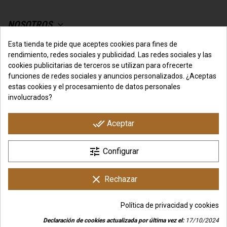
NOSOTROS
Esta tienda te pide que aceptes cookies para fines de
SU CUENTA
rendimiento, redes sociales y publicidad. Las redes sociales y las
cookies publicitarias de terceros se utilizan para ofrecerte
funciones de redes sociales y anuncios personalizados. ¿Aceptas
CONTACTO CON NOSOTROS
estas cookies y el procesamiento de datos personales
involucrados?
done_all
Aceptar
tune
Configurar
Copyright © IO.Genix Nutrition - Tienda Online Desarrollada
por
3COM Marketing
clear
Rechazar
Política de privacidad y cookies
Declaración de cookies actualizada por última vez el:
17/10/2024