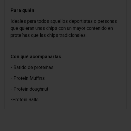
Para quién
Ideales para todos aquellos deportistas o personas
que quieran unas chips con un mayor contenido en
proteínas que las chips tradicionales.
Con qué acompañarlas
- Batido de proteínas
- Protein Muffins
- Protein doughnut
-Protein Balls
SABORES - Cheese Onion, FORMATOS -
3.3
ean13
¡Sé el primero en hacer una consulta sobre este
8435569324724
/
5
25 g
producto!
Ingredientes
Opinión verificada
ENVÍANOS TU CONSULTA
Snack inflados. Sabor queso y cebolla. Peso