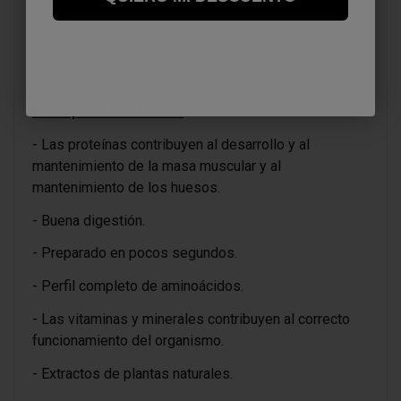
producto con una estupenda textura y con dos
increíbles sabores, chocolate intenso o fresa y nata.
Principales beneficios
- Las proteínas contribuyen al desarrollo y al
mantenimiento de la masa muscular y al
mantenimiento de los huesos.
- Buena digestión.
- Preparado en pocos segundos.
- Perfil completo de aminoácidos.
- Las vitaminas y minerales contribuyen al correcto
funcionamiento del organismo.
- Extractos de plantas naturales.