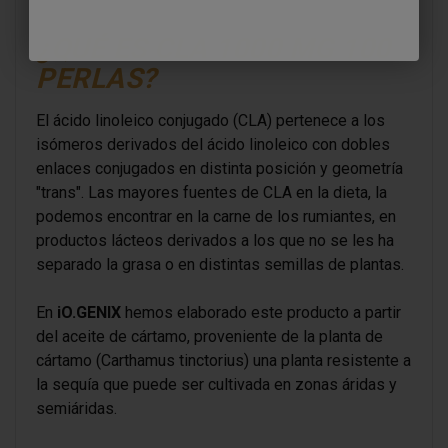
¿QUÉ ES CLA 1000 MG 100
PERLAS?
El ácido linoleico conjugado (CLA) pertenece a los
isómeros derivados del ácido linoleico con dobles
enlaces conjugados en distinta posición y geometría
"trans". Las mayores fuentes de CLA en la dieta, la
podemos encontrar en la carne de los rumiantes, en
productos lácteos derivados a los que no se les ha
separado la grasa o en distintas semillas de plantas.
En
iO.GENIX
hemos elaborado este producto a partir
del aceite de cártamo, proveniente de la planta de
cártamo (Carthamus tinctorius) una planta resistente a
la sequía que puede ser cultivada en zonas áridas y
semiáridas.