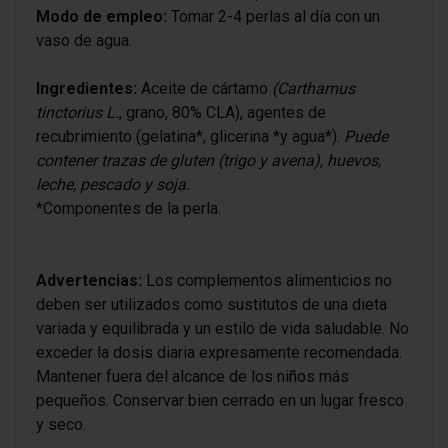
Modo de empleo:
Tomar 2-4 perlas al día con un
vaso de agua.
Ingredientes:
Aceite de cártamo
(Carthamus
tinctorius L.
, grano, 80% CLA), agentes de
recubrimiento (gelatina*, glicerina *y agua*).
Puede
contener trazas de gluten (trigo y avena), huevos,
leche, pescado y soja.
*Componentes de la perla.
Advertencias:
Los complementos alimenticios no
deben ser utilizados como sustitutos de una dieta
variada y equilibrada y un estilo de vida saludable. No
exceder la dosis diaria expresamente recomendada.
Mantener fuera del alcance de los niños más
pequeños. Conservar bien cerrado en un lugar fresco
y seco.
SABORES - Neutro, FORMATOS - 100
¡Sé el primero en hacer una consulta sobre este