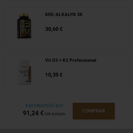
Aceite de cártamo
4000 mg
CLA
3200 mg
KRE-ALKALYN 3K
Opinión verificada
30,60 €
Opinión verificada
Vit D3 + K2 Professional
10,35 €
1
2
4
producto(s) por
COMPRAR
91,24 €
IVA incluido