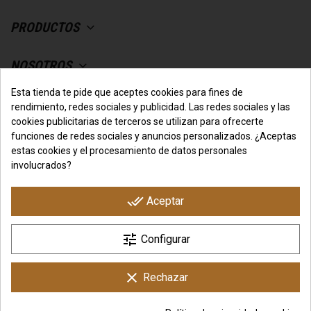
PRODUCTOS
NOSOTROS
Esta tienda te pide que aceptes cookies para fines de
SU CUENTA
rendimiento, redes sociales y publicidad. Las redes sociales y las
cookies publicitarias de terceros se utilizan para ofrecerte
funciones de redes sociales y anuncios personalizados. ¿Aceptas
CONTACTO CON NOSOTROS
estas cookies y el procesamiento de datos personales
involucrados?
done_all
Aceptar
tune
Configurar
Copyright © IO.Genix Nutrition - Tienda Online Desarrollada
por
3COM Marketing
clear
Rechazar