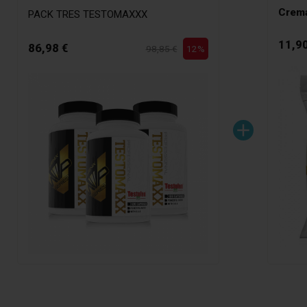
Crema
PACK TRES TESTOMAXXX
11,90
86,98 €
98,85 €
12%
add