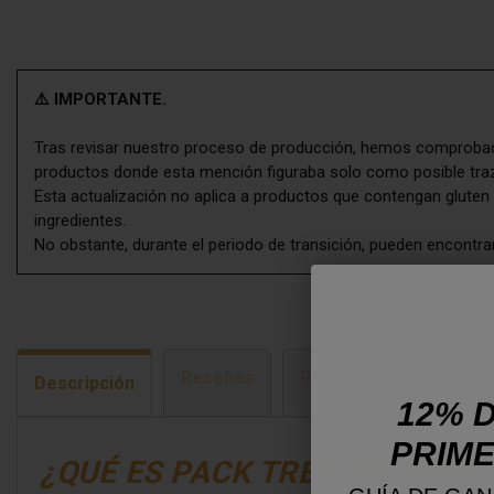
⚠️ IMPORTANTE.
Tras revisar nuestro proceso de producción, hemos comprobado
productos donde esta mención figuraba solo como posible tra
Esta actualización no aplica a productos que contengan gluten 
ingredientes.
No obstante, durante el periodo de transición, pueden encontra
Reseñas
Preguntas frecuentes
Descripción
12% D
PRIME
¿QUÉ ES PACK TRES TESTOMA