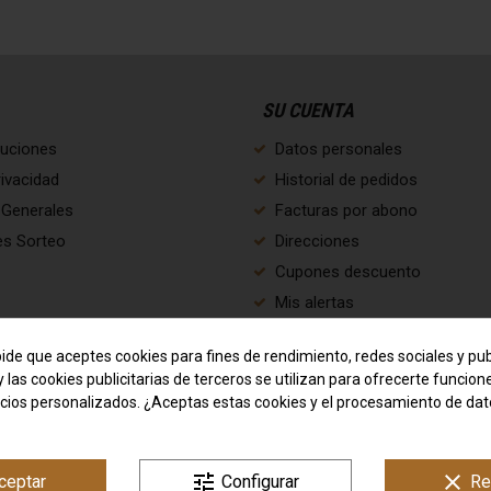
SU CUENTA
luciones
Datos personales
rivacidad
Historial de pedidos
 Generales
Facturas por abono
es Sorteo
Direcciones
Cupones descuento
Mis alertas
Cookies
pide que aceptes cookies para fines de rendimiento, redes sociales y pub
y las cookies publicitarias de terceros se utilizan para ofrecerte funcio
n nosotros
ncios personalizados. ¿Aceptas estas cookies y el procesamiento de da
o
tune
clear
ceptar
Configurar
Re