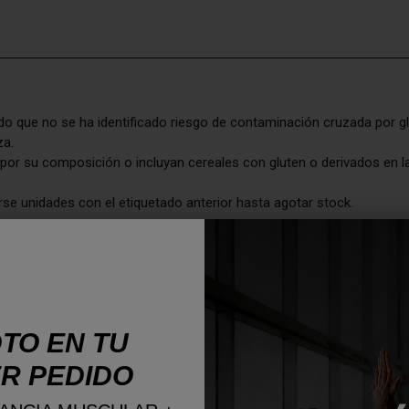
 que no se ha identificado riesgo de contaminación cruzada por gl
za.
por su composición o incluyan cereales con gluten o derivados en la
rse unidades con el etiquetado anterior hasta agotar stock.
TO EN TU
R PEDIDO
XXX?