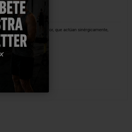
patentes líderes
del sector, que actúan sinérgicamente,