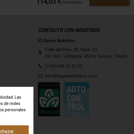
114,03 €
IVA incluido
CONTACTO CON NOSOTROS
IO.Genix Nutrition
Calle del Pino, 32. Nave 7G
Pol. Ind. La Malena, 45210 Yuncos, Toledo
(+34) 643 62 53 55
info@iogenixnutrition.com
licidad. Las
nes de redes
tos personales
chazar