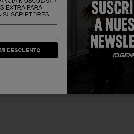
ANCIA MUSCULAR +
TESTOMAXXX
S EXTRA PARA
 SUSCRIPTORES
 AAKG, extracto de plantas, zinc y vitaminas, contando con las 
del día a día y los entrenamientos más exigentes.
 MI DESCUENTO
ENVÍANOS TU CONSULTA
: