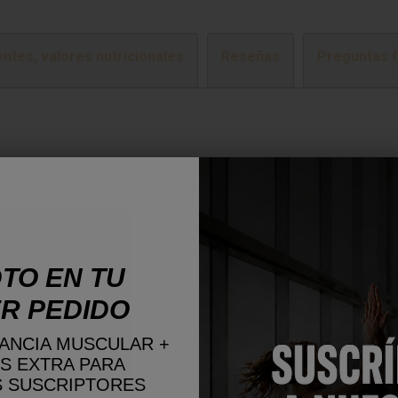
entes, valores nutricionales
Reseñas
Preguntas 
ilia Zygophyllaceae, originaria de las regiones templadas, cálidas y 
racias a su contenido en saponinas.
TO EN TU
R PEDIDO
ANCIA MUSCULAR +
S EXTRA PARA
 SUSCRIPTORES