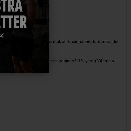
 metabolismo energético normal, al funcionamiento normal del
n una gran concentración de saponinas 90 % y con Vitamina