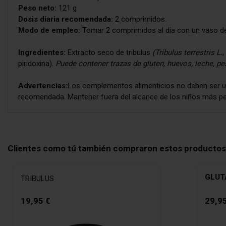
Peso neto:
121 g
Dosis diaria recomendada:
2 comprimidos.
Modo de empleo:
Tomar 2 comprimidos al día con un vaso d
Ingredientes:
Extracto seco de tribulus
(Tribulus terrestris L.
,
piridoxina).
Puede contener trazas de gluten, huevos, leche, pe
Advertencias:
Los complementos alimenticios no deben ser util
recomendada. Mantener fuera del alcance de los niños más pe
SABORES - Neutro, FORMATOS - 100 comprimido
Pregunta
4.6
En stock
10 Artículos
/
5
favorite_border
Hola,
Estado
Nuevo
Ingredientes
DELICIOUS OATMEAL
DAA 3000
Tengo una pregunta para este suplemento tribulus, ta
ean13
8435569314343
Complemento alimenticio a base de tribulus. Presentac
Gracias y saludos.
6,85 €
20,95 
Clientes como tú también compraron estos productos
comprimidos al día con un vaso de agua.
Ingredientes:
Extr
Respuesta
ácidos grasos) y vitamina B6 (clorhidrato de piridoxina).
Pued
Basado en
7
opiniones
COMPRAR
COMPRA
Consumir preferentemente antes del fin de:
ver envase.
¡Buenas! Si claro, en las dosis diarias recomendadas.
sometidas a control
GLUTA
TRIBULUS
estilo de vida saludable. No exceder la dosis diaria expr
Ver todas las reseñas de este sitio
¡Un saludo!
y en período de lactancia, en niños y adolescentes, ni en ca
19,95 €
29,95
5
estrellas
4
favorite_border
Información nutricional
4
estrellas
3
KSM66
3
estrellas
0