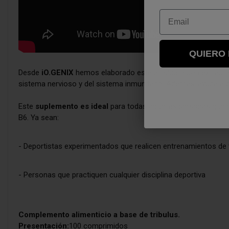
Email
QUIERO
Desde
iO.GENIX
hemos elaborado este producto con extracto
sistema nervioso y del sistema inmunitario. Además, ayuda a dis
Este
suplemento es ideal
para todas aquellas personas que r
B6. Ya sean:
- Deportistas experimentados que realicen entrenamientos de 
- Personas que practiquen cualquier disciplina deportiva
Complemento alimenticio a base de tribulus.
Presentación:
100 comprimidos