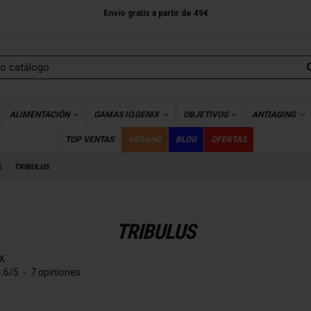
Envío gratis a partir de 49€
ALIMENTACIÓN
GAMAS IO.GENIX
OBJETIVOS
ANTIAGING
TOP VENTAS
VERANO
BLOG
OFERTAS
L
TRIBULUS
TRIBULUS
X
4.6
/
5
-
7
opiniones