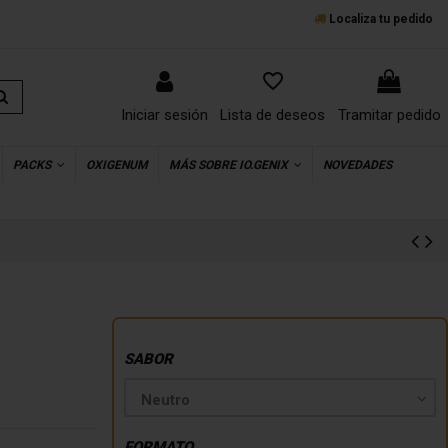
Localiza tu pedido
favorite_border
Iniciar sesión
Lista de deseos
Tramitar pedido
PACKS
OXIGENUM
MÁS SOBRE IO.GENIX
NOVEDADES
SABOR
FORMATO