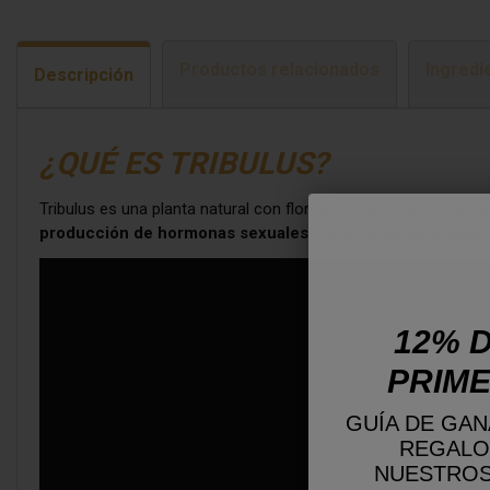
Productos relacionados
Ingredi
Descripción
¿QUÉ ES TRIBULUS?
Tribulus es una planta natural con flores que pertenece a la fam
producción de hormonas sexuales como la testosterona, g
12% D
PRIME
GUÍA DE GAN
REGALO
NUESTROS