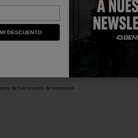
 MI DESCUENTO
s naturales de
Tribulus y vitamina B6.
Esta vitamina contribuye al
minuir el cansancio y la fatiga y a regular la actividad hormonal.
equieran de un suplemento natural elaborado a base de Tribulus co
tanto de fuerza como de resistencia