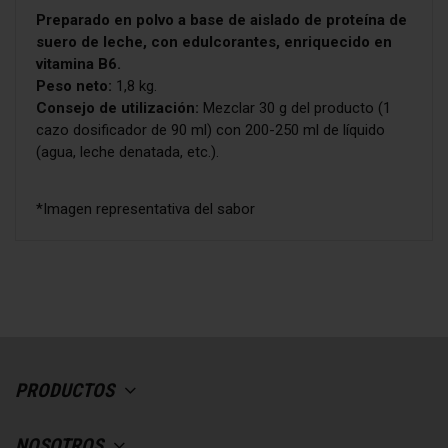
Preparado en polvo a base de aislado de proteína de
suero de leche, con edulcorantes, enriquecido en
vitamina B6.
Peso neto:
1,8 kg.
Consejo de utilización:
Mezclar 30 g del producto (1
cazo dosificador de 90 ml) con 200-250 ml de líquido
(agua, leche denatada, etc.).
*Imagen representativa del sabor
SABORES - White Chocolate, FORMATOS
ean13
¡Sé el primero en hacer una consulta sobre este
8435569323345
- 30 g
producto!
Ingredientes
ENVÍANOS TU CONSULTA
Preparado en polvo a base de aislado de
proteína de suero de leche, con
edulcorantes, enriquecido en vitamina B6.
Sabor chocolate blanco.
Peso neto:
PRODUCTOS
3
0 g.
Consejo de utilización:
Mezclar 30 g del
producto (1 cazo dosificador de 90 ml aprox.) con
NOSOTROS