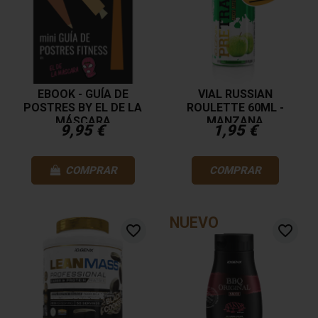
EBOOK - GUÍA DE
VIAL RUSSIAN
POSTRES BY EL DE LA
ROULETTE 60ML -
MÁSCARA
MANZANA
9,95 €
1,95 €
COMPRAR
COMPRAR
NUEVO
favorite_border
favorite_border