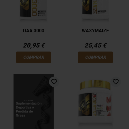
DAA 3000
WAXYMAIZE
20,95 €
25,45 €
COMPRAR
COMPRAR
favorite_border
favorite_border