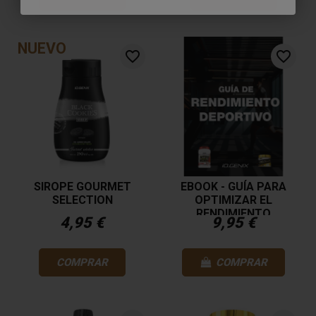
NUEVO
favorite_border
favorite_border
SIROPE GOURMET
EBOOK - GUÍA PARA
SELECTION
OPTIMIZAR EL
RENDIMIENTO
4,95 €
9,95 €
DEPORTIVO
COMPRAR
COMPRAR