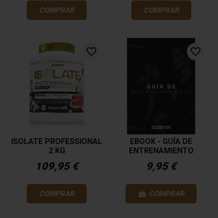
COMPRAR
COMPRAR
favorite_border
favorite_border
ISOLATE PROFESSIONAL
EBOOK - GUÍA DE
2 KG
ENTRENAMIENTO
109,95 €
9,95 €
COMPRAR
COMPRAR