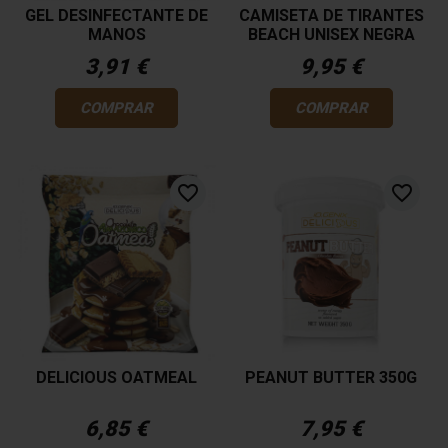
GEL DESINFECTANTE DE
CAMISETA DE TIRANTES
MANOS
BEACH UNISEX NEGRA
3,91 €
9,95 €
COMPRAR
COMPRAR
favorite_border
favorite_border
DELICIOUS OATMEAL
PEANUT BUTTER 350G
6,85 €
7,95 €