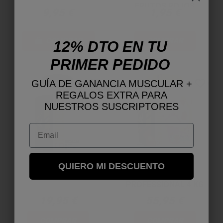
FRUTOS ROJOS
9,95 €
1,95 €
COMPRAR
COMPRAR
12% DTO EN TU
PRIMER PEDIDO
favorite_border
favorite_border
GUÍA DE GANANCIA MUSCULAR +
REGALOS EXTRA PARA
NUESTROS SUSCRIPTORES
Email
QUIERO MI DESCUENTO
TRIBULUS
PROTEIN MASS
PROFESSIONAL 4 KG
19,95 €
55,95 €
COMPRAR
COMPRAR