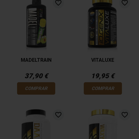
favorite_border
favorite_border
MADELTRAIN
VITALUXE
37,90 €
19,95 €
COMPRAR
COMPRAR
favorite_border
favorite_border