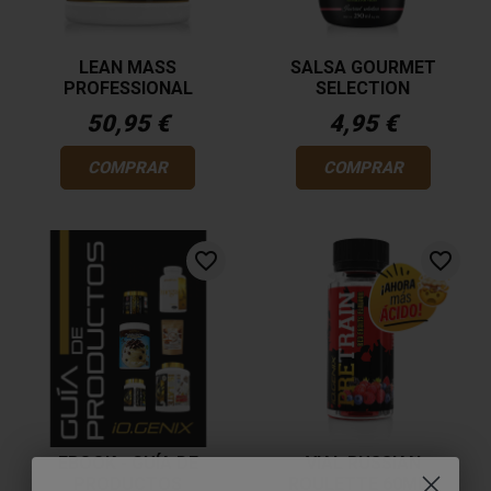
LEAN MASS
SALSA GOURMET
PROFESSIONAL
SELECTION
50,95 €
4,95 €
COMPRAR
COMPRAR
favorite_border
favorite_border
EBOOK - GUÍA DE
VIAL RUSSIAN
PRODUCTOS
ROULETTE 60ML -