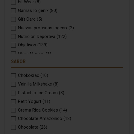
Fit Wear
(8)
Gamas Io genix
(80)
Gift Card
(5)
Nuevas proteinas iogenix
(2)
Nutrición Deportiva
(122)
Objetivos
(139)
Otras Marcas
(1)
SABOR
Oxigenum
(1)
Packs
(12)
Chokokrac
(10)
Packs promo
(4)
Vainilla Milkshake
(8)
Regalos
(1)
Pistachio Ice Cream
(3)
Seminarios
(7)
Petit Yogurt
(11)
Top Ventas
(56)
Crema Rica Cookies
(14)
Top Ventas Selección
(21)
Chocolate Amazónico
(12)
Verano
(39)
Chocolate
(26)