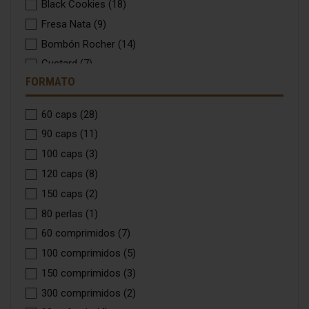
Black Cookies
(18)
Fresa Nata
(9)
Bombón Rocher
(14)
Custard
(7)
FORMATO
Cookies & Cream
(9)
Peanut Butter & Cookies
(4)
60 caps
(28)
Frapuccino
(3)
90 caps
(11)
Mango Pineapple
(2)
100 caps
(3)
Choco Milk Bar
(8)
120 caps
(8)
Happy Cream
(5)
150 caps
(2)
Red Velvet
(1)
80 perlas
(1)
Stracciatella
(7)
60 comprimidos
(7)
Vainilla Coconut Cake
(3)
100 comprimidos
(5)
White Choco Rings
(16)
150 comprimidos
(3)
Black cookies & White Choco
(10)
300 comprimidos
(2)
Choco Milk Crunchy Bar
(2)