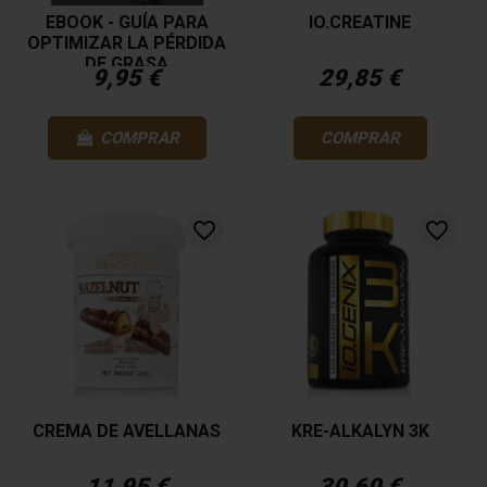
EBOOK - GUÍA PARA
IO.CREATINE
OPTIMIZAR LA PÉRDIDA
DE GRASA
9,95 €
29,85 €
COMPRAR
COMPRAR
favorite_border
favorite_border
CREMA DE AVELLANAS
KRE-ALKALYN 3K
11,95 €
30,60 €