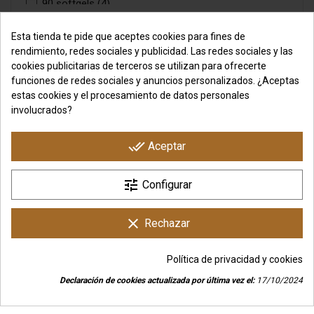
90 softgels
(4)
Milky Choc Boom
(3)
TALLA
100 softgels
(1)
Jumanjix
(3)
Esta tienda te pide que aceptes cookies para fines de
120 softgels
(1)
rendimiento, redes sociales y publicidad. Las redes sociales y las
Cookie Dough
(2)
XS
(1)
200 softgels
(1)
cookies publicitarias de terceros se utilizan para ofrecerte
Black Cookies Cheesecake
(2)
S
(1)
funciones de redes sociales y anuncios personalizados. ¿Aceptas
120 mega caps
(1)
Rochello
(5)
M
(1)
estas cookies y el procesamiento de datos personales
12 Viales de 100 ml
(1)
involucrados?
Vainilla
(3)
L
(1)
20 viales de 60 ml
(1)
Neutro
(110)
XL
(1)
done_all
20 viales de 3000 mg de L-Carnitine
(1)
Aceptar
Green Apple
(7)
XXL
(1)
60 ml
(1)
Raspberry
(16)
Talla Única
(1)
tune
Configurar
500 ml
(1)
Limón
(5)
1 L
(4)
COLOR
Peach
(6)
clear
Rechazar
30 g
(7)
Watermelon
(19)
Negra y Amarilla
(1)
70 g
(1)
Cola
(3)
Política de privacidad y cookies
Blanca y Amarilla
(1)
240 g
(1)
Mojito
(2)
Declaración de cookies actualizada por última vez el:
17/10/2024
Rosa y Blanca
(1)
250 g
(7)
group_work
Consentimiento de cookies
Tutti Frutti
(3)
Negra y Blanca
(1)
320 g
(3)