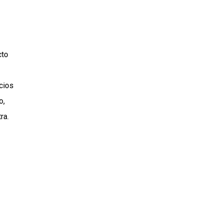
cto
cios
o,
ra.