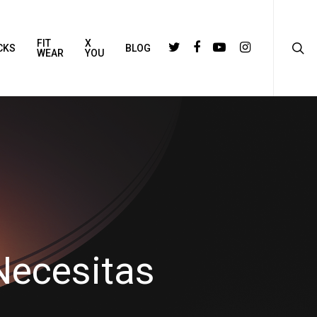
FIT
X
CKS
BLOG
WEAR
YOU
Necesitas