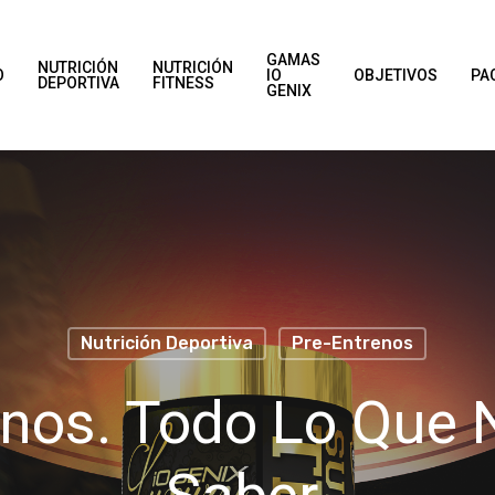
GAMAS
NUTRICIÓN
NUTRICIÓN
O
IO
OBJETIVOS
PA
DEPORTIVA
FITNESS
GENIX
Nutrición Deportiva
Pre-Entrenos
enos. Todo Lo Que 