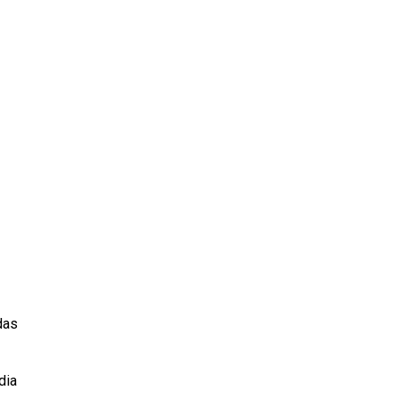
das
dia