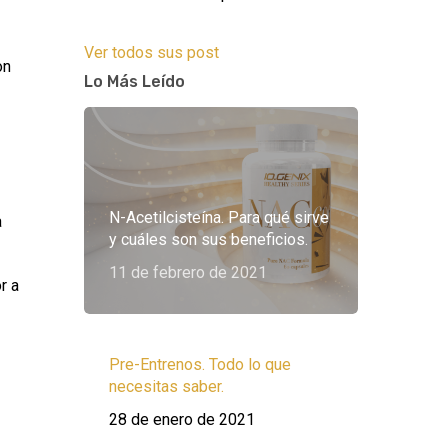
Ver todos sus post
on
Lo Más Leído
N-Acetilcisteína. Para qué sirve
a
y cuáles son sus beneficios.
11 de febrero de 2021
r a
Pre-Entrenos. Todo lo que
necesitas saber.
28 de enero de 2021